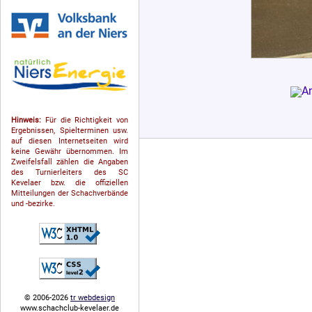
Hinweis:
Für die Richtigkeit von
Ergebnissen, Spielterminen usw.
auf diesen Internetseiten wird
keine Gewähr übernommen. Im
Zweifelsfall zählen die Angaben
des Turnierleiters des SC
Kevelaer bzw. die offiziellen
Mitteilungen der Schach­ver­bände
und -bezirke.
© 2006-2026
tr webdesign
www.schachclub-kevelaer.de