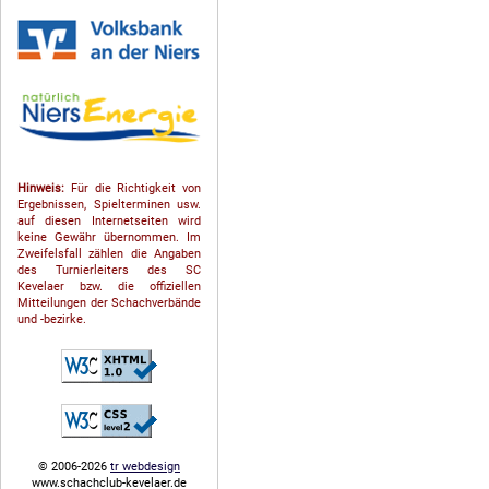
Hinweis:
Für die Richtigkeit von
Ergebnissen, Spielterminen usw.
auf diesen Internetseiten wird
keine Gewähr übernommen. Im
Zweifelsfall zählen die Angaben
des Turnierleiters des SC
Kevelaer bzw. die offiziellen
Mitteilungen der Schach­ver­bände
und -bezirke.
© 2006-2026
tr webdesign
www.schachclub-kevelaer.de