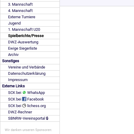
3. Mannschaft
4. Mannschaft
Externe Turniere
Jugend
1. Mannschaft U20
Spielberichte/Presse
DWZ-Auswertung
Ewige Siegerliste
Archiv
Sonstiges
Vereine und Verbände
Datenschutzerklärung
Impressum
Externe Links
SCK bei
WhatsApp
SCK bei
Facebook
SCK bei
lichess.org
DWZ-Rechner
SBNRW-Vereinsportal 🔒
Wir danken unseren Sponsoren: