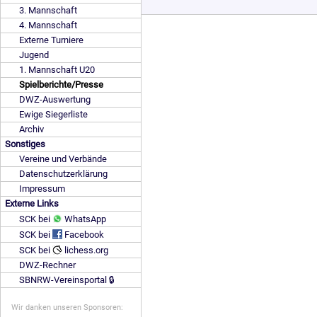
3. Mannschaft
4. Mannschaft
Externe Turniere
Jugend
1. Mannschaft U20
Spielberichte/Presse
DWZ-Auswertung
Ewige Siegerliste
Archiv
Sonstiges
Vereine und Verbände
Datenschutzerklärung
Impressum
Externe Links
SCK bei
WhatsApp
SCK bei
Facebook
SCK bei
lichess.org
DWZ-Rechner
SBNRW-Vereinsportal 🔒
Wir danken unseren Sponsoren: