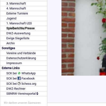
3. Mannschaft
4. Mannschaft
Externe Turniere
Jugend
1. Mannschaft U20
Spielberichte/Presse
DWZ-Auswertung
Ewige Siegerliste
Archiv
Sonstiges
Vereine und Verbände
Datenschutzerklärung
Impressum
Externe Links
SCK bei
WhatsApp
SCK bei
Facebook
SCK bei
lichess.org
DWZ-Rechner
SBNRW-Vereinsportal 🔒
Wir danken unseren Sponsoren: