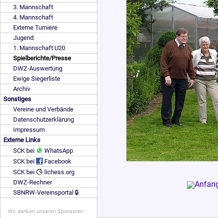
3. Mannschaft
4. Mannschaft
Externe Turniere
Jugend
1. Mannschaft U20
Spielberichte/Presse
DWZ-Auswertung
Ewige Siegerliste
Archiv
Sonstiges
Vereine und Verbände
Datenschutzerklärung
Impressum
Externe Links
SCK bei
WhatsApp
SCK bei
Facebook
SCK bei
lichess.org
DWZ-Rechner
SBNRW-Vereinsportal 🔒
Wir danken unseren Sponsoren: