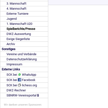
3. Mannschaft
4. Mannschaft
Externe Turniere
Jugend
1. Mannschaft U20
Spielberichte/Presse
DWZ-Auswertung
Ewige Siegerliste
Archiv
Sonstiges
Vereine und Verbände
Datenschutzerklärung
Impressum
Externe Links
SCK bei
WhatsApp
SCK bei
Facebook
SCK bei
lichess.org
DWZ-Rechner
SBNRW-Vereinsportal 🔒
Wir danken unseren Sponsoren: