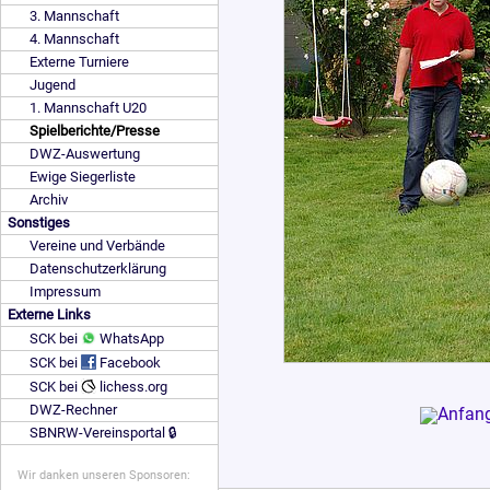
3. Mannschaft
4. Mannschaft
Externe Turniere
Jugend
1. Mannschaft U20
Spielberichte/Presse
DWZ-Auswertung
Ewige Siegerliste
Archiv
Sonstiges
Vereine und Verbände
Datenschutzerklärung
Impressum
Externe Links
SCK bei
WhatsApp
SCK bei
Facebook
SCK bei
lichess.org
DWZ-Rechner
SBNRW-Vereinsportal 🔒
Wir danken unseren Sponsoren: