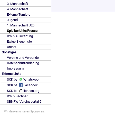
3. Mannschaft
4. Mannschaft
Externe Turniere
Jugend
1. Mannschaft U20
Spielberichte/Presse
DWZ-Auswertung
Ewige Siegerliste
Archiv
Sonstiges
Vereine und Verbände
Datenschutzerklärung
Impressum
Externe Links
SCK bei
WhatsApp
SCK bei
Facebook
SCK bei
lichess.org
DWZ-Rechner
SBNRW-Vereinsportal 🔒
Wir danken unseren Sponsoren: