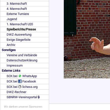
3. Mannschaft
4. Mannschaft
Externe Turniere
Jugend
1. Mannschaft U20
Spielberichte/Presse
DWZ-Auswertung
Ewige Siegerliste
Archiv
Sonstiges
Vereine und Verbände
Datenschutzerklärung
Impressum
Externe Links
SCK bei
WhatsApp
SCK bei
Facebook
SCK bei
lichess.org
DWZ-Rechner
SBNRW-Vereinsportal 🔒
Wir danken unseren Sponsoren: