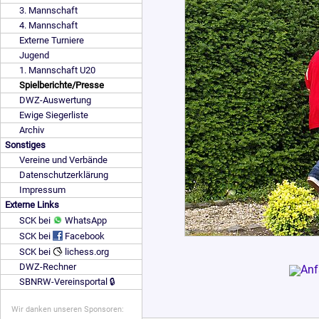
3. Mannschaft
4. Mannschaft
Externe Turniere
Jugend
1. Mannschaft U20
Spielberichte/Presse
DWZ-Auswertung
Ewige Siegerliste
Archiv
Sonstiges
Vereine und Verbände
Datenschutzerklärung
Impressum
Externe Links
SCK bei
WhatsApp
SCK bei
Facebook
SCK bei
lichess.org
DWZ-Rechner
SBNRW-Vereinsportal 🔒
Wir danken unseren Sponsoren: