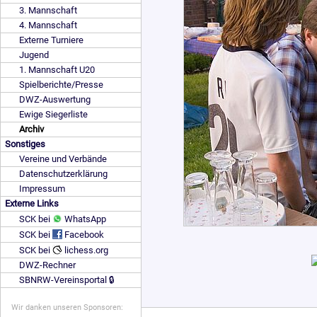
3. Mannschaft
4. Mannschaft
Externe Turniere
Jugend
1. Mannschaft U20
Spielberichte/Presse
DWZ-Auswertung
Ewige Siegerliste
Archiv
Sonstiges
Vereine und Verbände
Datenschutzerklärung
Impressum
Externe Links
SCK bei
WhatsApp
SCK bei
Facebook
SCK bei
lichess.org
DWZ-Rechner
SBNRW-Vereinsportal 🔒
Wir danken unseren Sponsoren: