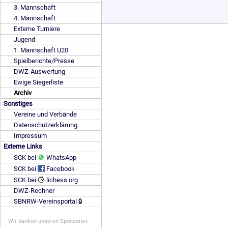
3. Mannschaft
4. Mannschaft
Externe Turniere
Jugend
1. Mannschaft U20
Spielberichte/Presse
DWZ-Auswertung
Ewige Siegerliste
Archiv
Sonstiges
Vereine und Verbände
Datenschutzerklärung
Impressum
Externe Links
SCK bei
WhatsApp
SCK bei
Facebook
SCK bei
lichess.org
DWZ-Rechner
SBNRW-Vereinsportal 🔒
Wir danken unseren Sponsoren: