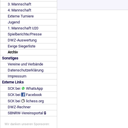
3. Mannschaft
4. Mannschaft
Externe Turniere
Jugend
1. Mannschaft U20
Spielberichte/Presse
DWZ-Auswertung
Ewige Siegerliste
Archiv
Sonstiges
Vereine und Verbände
Datenschutzerklärung
Impressum
Externe Links
SCK bei
WhatsApp
SCK bei
Facebook
SCK bei
lichess.org
DWZ-Rechner
SBNRW-Vereinsportal 🔒
Wir danken unseren Sponsoren: