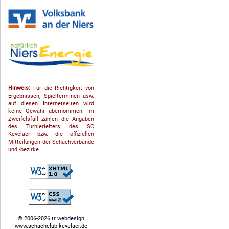
Hinweis:
Für die Richtigkeit von
Ergebnissen, Spielterminen usw.
auf diesen Internetseiten wird
keine Gewähr übernommen. Im
Zweifelsfall zählen die Angaben
des Turnierleiters des SC
Kevelaer bzw. die offiziellen
Mitteilungen der Schach­ver­bände
und -bezirke.
© 2006-2026
tr webdesign
www.schachclub-kevelaer.de