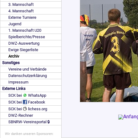
3. Mannschaft
4. Mannschaft
Externe Turniere
Jugend
1. Mannschaft U20
Spielberichte/Presse
DWZ-Auswertung
Ewige Siegerliste
Archiv
Sonstiges
Vereine und Verbände
Datenschutzerklärung
Impressum
Externe Links
SCK bei
WhatsApp
SCK bei
Facebook
SCK bei
lichess.org
DWZ-Rechner
SBNRW-Vereinsportal 🔒
Wir danken unseren Sponsoren: