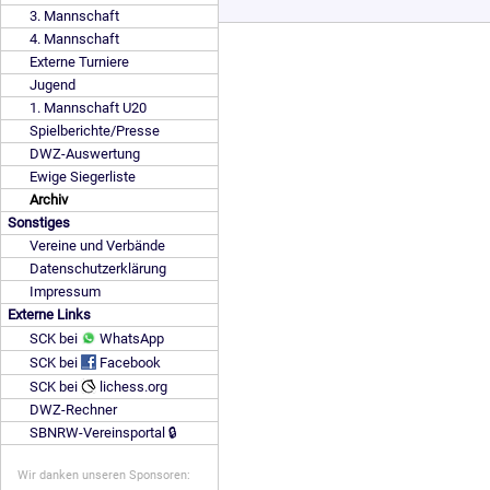
3. Mannschaft
4. Mannschaft
Externe Turniere
Jugend
1. Mannschaft U20
Spielberichte/Presse
DWZ-Auswertung
Ewige Siegerliste
Archiv
Sonstiges
Vereine und Verbände
Datenschutzerklärung
Impressum
Externe Links
SCK bei
WhatsApp
SCK bei
Facebook
SCK bei
lichess.org
DWZ-Rechner
SBNRW-Vereinsportal 🔒
Wir danken unseren Sponsoren: