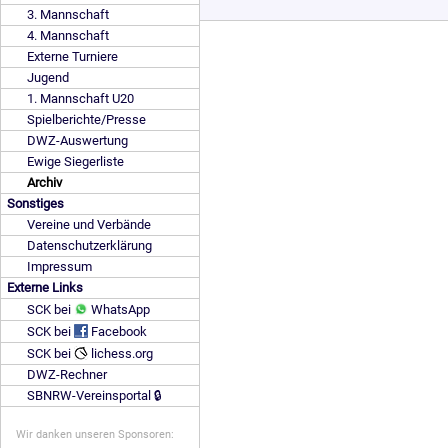
3. Mannschaft
4. Mannschaft
Externe Turniere
Jugend
1. Mannschaft U20
Spielberichte/Presse
DWZ-Auswertung
Ewige Siegerliste
Archiv
Sonstiges
Vereine und Verbände
Datenschutzerklärung
Impressum
Externe Links
SCK bei
WhatsApp
SCK bei
Facebook
SCK bei
lichess.org
DWZ-Rechner
SBNRW-Vereinsportal 🔒
Wir danken unseren Sponsoren: