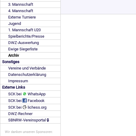
3. Mannschaft
4. Mannschaft
Externe Turniere
Jugend
1. Mannschaft U20
Spielberichte/Presse
DWZ-Auswertung
Ewige Siegerliste
Archiv
Sonstiges
Vereine und Verbände
Datenschutzerklärung
Impressum
Externe Links
SCK bei
WhatsApp
SCK bei
Facebook
SCK bei
lichess.org
DWZ-Rechner
SBNRW-Vereinsportal 🔒
Wir danken unseren Sponsoren: