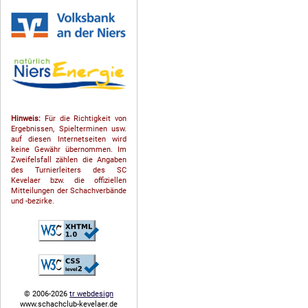
Hinweis:
Für die Richtigkeit von
Ergebnissen, Spielterminen usw.
auf diesen Internetseiten wird
keine Gewähr übernommen. Im
Zweifelsfall zählen die Angaben
des Turnierleiters des SC
Kevelaer bzw. die offiziellen
Mitteilungen der Schach­ver­bände
und -bezirke.
© 2006-2026
tr webdesign
www.schachclub-kevelaer.de