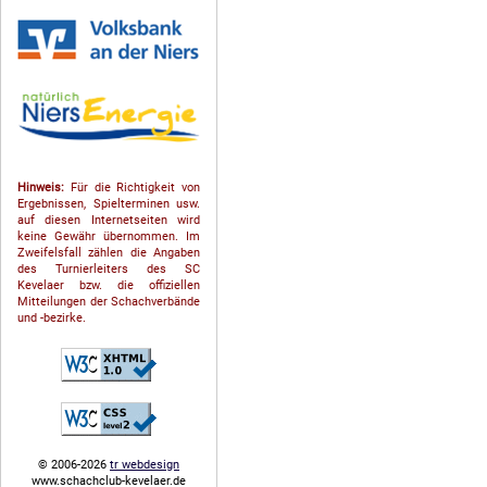
Hinweis:
Für die Richtigkeit von
Ergebnissen, Spielterminen usw.
auf diesen Internetseiten wird
keine Gewähr übernommen. Im
Zweifelsfall zählen die Angaben
des Turnierleiters des SC
Kevelaer bzw. die offiziellen
Mitteilungen der Schach­ver­bände
und -bezirke.
© 2006-2026
tr webdesign
www.schachclub-kevelaer.de