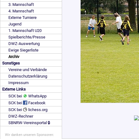
3. Mannschaft
4. Mannschaft
Externe Turniere
Jugend
1. Mannschaft U20
Spielberichte/Presse
DWZ-Auswertung
Ewige Siegerliste
Archiv
Sonstiges
Vereine und Verbände
Datenschutzerklärung
Impressum
Externe Links
SCK bei
WhatsApp
SCK bei
Facebook
SCK bei
lichess.org
DWZ-Rechner
SBNRW-Vereinsportal 🔒
Wir danken unseren Sponsoren: