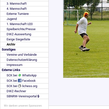
3. Mannschaft
4. Mannschaft
Externe Turniere
Jugend
1. Mannschaft U20
Spielberichte/Presse
DWZ-Auswertung
Ewige Siegerliste
Archiv
Sonstiges
Vereine und Verbände
Datenschutzerklärung
Impressum
Externe Links
SCK bei
WhatsApp
SCK bei
Facebook
SCK bei
lichess.org
DWZ-Rechner
SBNRW-Vereinsportal 🔒
Wir danken unseren Sponsoren: