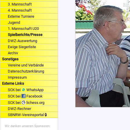
3. Mannschaft
4. Mannschaft
Externe Turniere
Jugend
1. Mannschaft U20
Spielberichte/Presse
DWZ-Auswertung
Ewige Siegerliste
Archiv
Sonstiges
Vereine und Verbände
Datenschutzerklärung
Impressum
Externe Links
SCK bei
WhatsApp
SCK bei
Facebook
SCK bei
lichess.org
DWZ-Rechner
SBNRW-Vereinsportal 🔒
Wir danken unseren Sponsoren: