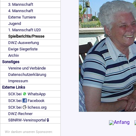
3. Mannschaft
4. Mannschaft
Externe Turniere
Jugend
1. Mannschaft U20
Spielberichte/Presse
DWZ-Auswertung
Ewige Siegerliste
Archiv
Sonstiges
Vereine und Verbände
Datenschutzerklärung
Impressum
Externe Links
SCK bei
WhatsApp
SCK bei
Facebook
SCK bei
lichess.org
DWZ-Rechner
SBNRW-Vereinsportal 🔒
Wir danken unseren Sponsoren: