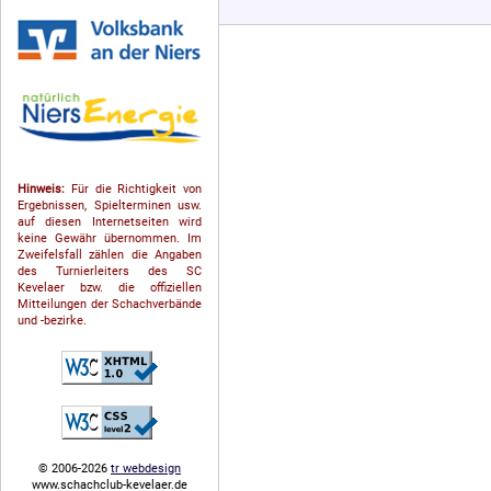
Hinweis:
Für die Richtigkeit von
Ergebnissen, Spielterminen usw.
auf diesen Internetseiten wird
keine Gewähr übernommen. Im
Zweifelsfall zählen die Angaben
des Turnierleiters des SC
Kevelaer bzw. die offiziellen
Mitteilungen der Schach­ver­bände
und -bezirke.
© 2006-2026
tr webdesign
www.schachclub-kevelaer.de