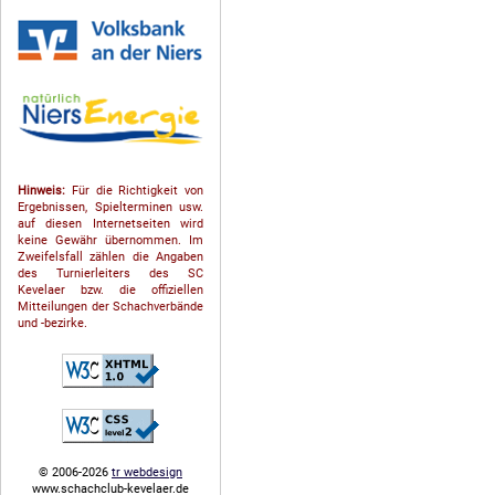
Hinweis:
Für die Richtigkeit von
Ergebnissen, Spielterminen usw.
auf diesen Internetseiten wird
keine Gewähr übernommen. Im
Zweifelsfall zählen die Angaben
des Turnierleiters des SC
Kevelaer bzw. die offiziellen
Mitteilungen der Schach­ver­bände
und -bezirke.
© 2006-2026
tr webdesign
www.schachclub-kevelaer.de