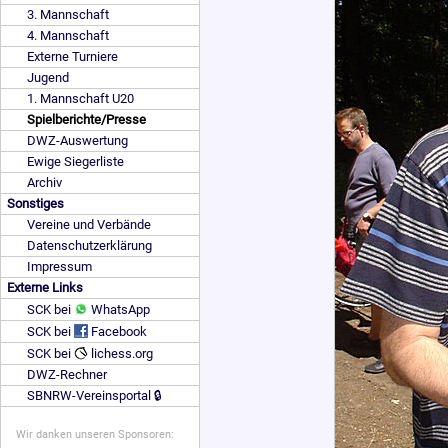
3. Mannschaft
4. Mannschaft
Externe Turniere
Jugend
1. Mannschaft U20
Spielberichte/Presse
DWZ-Auswertung
Ewige Siegerliste
Archiv
Sonstiges
Vereine und Verbände
Datenschutzerklärung
Impressum
Externe Links
SCK bei
WhatsApp
SCK bei
Facebook
SCK bei
lichess.org
DWZ-Rechner
SBNRW-Vereinsportal 🔒
Wir danken unseren Sponsoren: