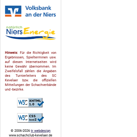
Hinweis:
Für die Richtigkeit von
Ergebnissen, Spielterminen usw.
auf diesen Internetseiten wird
keine Gewähr übernommen. Im
Zweifelsfall zählen die Angaben
des Turnierleiters des SC
Kevelaer bzw. die offiziellen
Mitteilungen der Schach­ver­bände
und -bezirke.
© 2006-2026
tr webdesign
www.schachclub-kevelaer.de