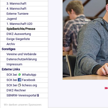
3. Mannschaft
4. Mannschaft
Externe Turniere
Jugend
1. Mannschaft U20
Spielberichte/Presse
DWZ-Auswertung
Ewige Siegerliste
Archiv
Sonstiges
Vereine und Verbände
Datenschutzerklärung
Impressum
Externe Links
SCK bei
WhatsApp
SCK bei
Facebook
SCK bei
lichess.org
DWZ-Rechner
SBNRW-Vereinsportal 🔒
Wir danken unseren Sponsoren: