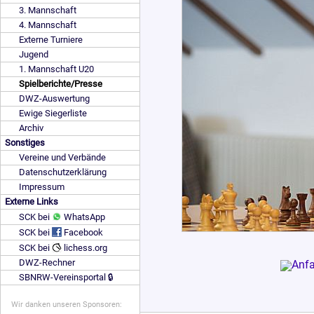
3. Mannschaft
4. Mannschaft
Externe Turniere
Jugend
1. Mannschaft U20
Spielberichte/Presse
DWZ-Auswertung
Ewige Siegerliste
Archiv
Sonstiges
Vereine und Verbände
Datenschutzerklärung
Impressum
Externe Links
SCK bei
WhatsApp
SCK bei
Facebook
SCK bei
lichess.org
DWZ-Rechner
SBNRW-Vereinsportal 🔒
Wir danken unseren Sponsoren: