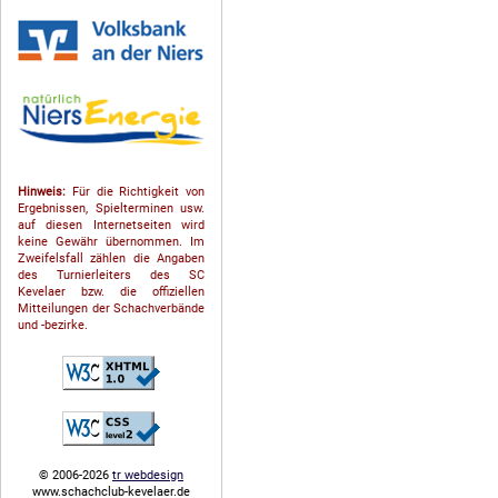
Hinweis:
Für die Richtigkeit von
Ergebnissen, Spielterminen usw.
auf diesen Internetseiten wird
keine Gewähr übernommen. Im
Zweifelsfall zählen die Angaben
des Turnierleiters des SC
Kevelaer bzw. die offiziellen
Mitteilungen der Schach­ver­bände
und -bezirke.
© 2006-2026
tr webdesign
www.schachclub-kevelaer.de