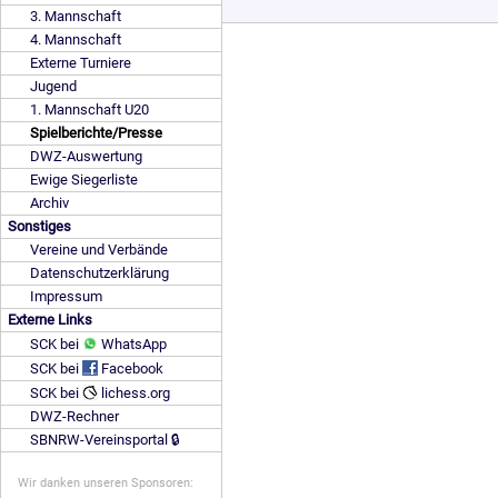
3. Mannschaft
4. Mannschaft
Externe Turniere
Jugend
1. Mannschaft U20
Spielberichte/Presse
DWZ-Auswertung
Ewige Siegerliste
Archiv
Sonstiges
Vereine und Verbände
Datenschutzerklärung
Impressum
Externe Links
SCK bei
WhatsApp
SCK bei
Facebook
SCK bei
lichess.org
DWZ-Rechner
SBNRW-Vereinsportal 🔒
Wir danken unseren Sponsoren: