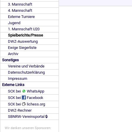
3. Mannschaft
4. Mannschaft
Externe Turniere
Jugend
1. Mannschaft U20
Spielberichte/Presse
DWZ-Auswertung
Ewige Siegerliste
Archiv
Sonstiges
Vereine und Verbände
Datenschutzerklärung
Impressum
Externe Links
SCK bei
WhatsApp
SCK bei
Facebook
SCK bei
lichess.org
DWZ-Rechner
SBNRW-Vereinsportal 🔒
Wir danken unseren Sponsoren: