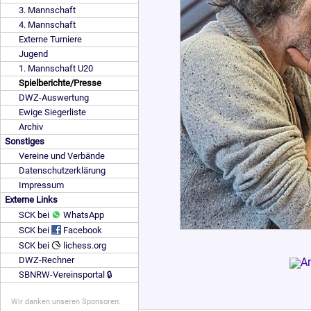
3. Mannschaft
4. Mannschaft
Externe Turniere
Jugend
1. Mannschaft U20
Spielberichte/Presse
DWZ-Auswertung
Ewige Siegerliste
Archiv
Sonstiges
Vereine und Verbände
Datenschutzerklärung
Impressum
Externe Links
SCK bei
WhatsApp
SCK bei
Facebook
SCK bei
lichess.org
DWZ-Rechner
SBNRW-Vereinsportal 🔒
Wir danken unseren Sponsoren: