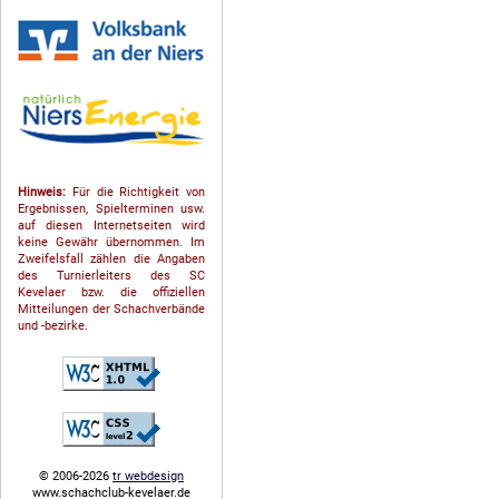
Hinweis:
Für die Richtigkeit von
Ergebnissen, Spielterminen usw.
auf diesen Internetseiten wird
keine Gewähr übernommen. Im
Zweifelsfall zählen die Angaben
des Turnierleiters des SC
Kevelaer bzw. die offiziellen
Mitteilungen der Schach­ver­bände
und -bezirke.
© 2006-2026
tr webdesign
www.schachclub-kevelaer.de