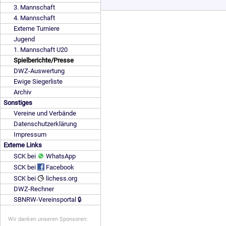
3. Mannschaft
4. Mannschaft
Externe Turniere
Jugend
1. Mannschaft U20
Spielberichte/Presse
DWZ-Auswertung
Ewige Siegerliste
Archiv
Sonstiges
Vereine und Verbände
Datenschutzerklärung
Impressum
Externe Links
SCK bei
WhatsApp
SCK bei
Facebook
SCK bei
lichess.org
DWZ-Rechner
SBNRW-Vereinsportal 🔒
Wir danken unseren Sponsoren: