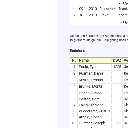
Laing
4.
09.11.2013
Emmerich
Brunke
5.
16.11.2013
Kleve
Köster
Laing
Auslosung 5. Runde: die Begegnung Laing
Reglement die gleiche Begegnung noch 
Endstand
Pl.
Name
DWZ
Ve
1.
Pauls, Fynn
1225
U
2.
Rusman, Daniel
Ke
3.
Köster, Lennart
Em
4.
Brunke, Moritz
Ke
5.
Linsen, Simon
Em
6.
Basten, Bent
U
7.
Laing, Clemens
Kl
8.
Wiegersma, Justus
Kl
9.
Arnold, Florian
U
10.
Günther, Joseph
777
U