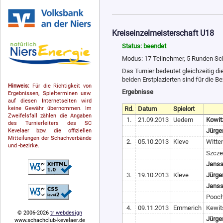
Kreiseinzelmeisterschaft U18
Status: beendet
Modus: 17 Teilnehmer, 5 Runden S
Das Turnier bedeutet gleichzeitig d
beiden Erstplazierten sind für die Be
Hinweis:
Für die Richtigkeit von
Ergebnisse
Ergebnissen, Spielterminen usw.
auf diesen Internetseiten wird
Rd.
Datum
Spielort
keine Gewähr übernommen. Im
Zweifelsfall zählen die Angaben
1.
21.09.2013
Uedem
Kowitz
des Turnierleiters des SC
Jürge
Kevelaer bzw. die offiziellen
Mitteilungen der Schach­ver­bände
2.
05.10.2013
Kleve
Witten
und -bezirke.
Szcze
Janss
3.
19.10.2013
Kleve
Jürge
Janss
Pooch
4.
09.11.2013
Emmerich
Kewit
© 2006-2026
tr webdesign
Jürge
www.schachclub-kevelaer.de