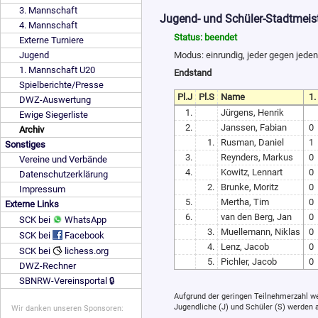
3. Mannschaft
Jugend- und Schüler-Stadtmeis
4. Mannschaft
Status: beendet
Externe Turniere
Modus: einrundig, jeder gegen jede
Jugend
1. Mannschaft U20
Endstand
Spielberichte/Presse
Pl.J
Pl.S
Name
1.
DWZ-Auswertung
1.
Jürgens, Henrik
Ewige Siegerliste
2.
Janssen, Fabian
0
Archiv
1.
Rusman, Daniel
1
Sonstiges
3.
Reynders, Markus
0
Vereine und Verbände
4.
Kowitz, Lennart
0
Datenschutzerklärung
2.
Brunke, Moritz
0
Impressum
5.
Mertha, Tim
0
Externe Links
6.
van den Berg, Jan
0
SCK bei
WhatsApp
3.
Muellemann, Niklas
0
SCK bei
Facebook
4.
Lenz, Jacob
0
SCK bei
lichess.org
5.
Pichler, Jacob
0
DWZ-Rechner
SBNRW-Vereinsportal 🔒
Aufgrund der geringen Teilnehmerzahl we
Jugendliche (J) und Schüler (S) werden 
Wir danken unseren Sponsoren: