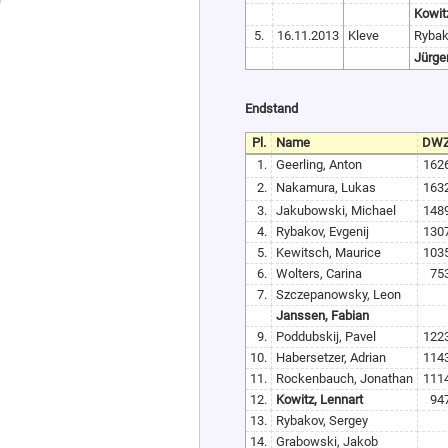
Kowitz
5.
16.11.2013
Kleve
Rybak
Jürge
Endstand
Pl.
Name
DW
1.
Geerling, Anton
162
2.
Nakamura, Lukas
163
3.
Jakubowski, Michael
148
4.
Rybakov, Evgenij
130
5.
Kewitsch, Maurice
103
6.
Wolters, Carina
75
7.
Szczepanowsky, Leon
Janssen, Fabian
9.
Poddubskij, Pavel
122
10.
Habersetzer, Adrian
114
11.
Rockenbauch, Jonathan
111
12.
Kowitz, Lennart
94
13.
Rybakov, Sergey
14.
Grabowski, Jakob