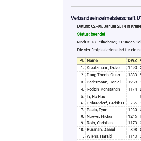
Verbandseinzelmeisterschaft U
Datum: 02.-06. Januar 2014 in Kran
Status: beendet
Modus: 18 Teilnehmer, 7 Runden S
Die vier Erstplazierten sind für die
Pl.
Name
DWZ
1.
Kreutzmann, Duke
1490
2.
Dang Thanh, Quan
1339
3.
Badermann, Daniel
1258
4.
Rodzin, Konstantin
1174
5.
Li, Ho Hao
-
6.
Dohrendorf, Cedrik H.
765
7.
Pauls, Fynn
1233
8.
Noever, Niklas
1246
9.
Roth, Christian
1179
10.
Rusman, Daniel
808
11.
Wiens, Harald
1140