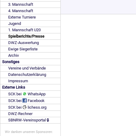
3. Mannschaft
4. Mannschaft
Externe Turniere
Jugend
1. Mannschaft U20
Spielberichte/Presse
DWZ-Auswertung
Ewige Siegerliste
Archiv
Sonstiges
Vereine und Verbände
Datenschutzerklärung
Impressum
Externe Links
SCK bei
WhatsApp
SCK bei
Facebook
SCK bei
lichess.org
DWZ-Rechner
SBNRW-Vereinsportal 🔒
Wir danken unseren Sponsoren: