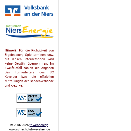
Hinweis:
Für die Richtigkeit von
Ergebnissen, Spielterminen usw.
auf diesen Internetseiten wird
keine Gewähr übernommen. Im
Zweifelsfall zählen die Angaben
des Turnierleiters des SC
Kevelaer bzw. die offiziellen
Mitteilungen der Schach­ver­bände
und -bezirke.
© 2006-2026
tr webdesign
www.schachclub-kevelaer.de