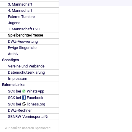
3. Mannschaft
4. Mannschaft
Externe Turniere
Jugend
1. Mannschaft U20
Spielberichte/Presse
DWZ-Auswertung
Ewige Siegerliste
Archiv
Sonstiges
Vereine und Verbände
Datenschutzerklärung
Impressum
Externe Links
SCK bei
WhatsApp
SCK bei
Facebook
SCK bei
lichess.org
DWZ-Rechner
SBNRW-Vereinsportal 🔒
Wir danken unseren Sponsoren: