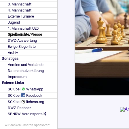
3. Mannschaft
4. Mannschaft
Externe Turniere
Jugend
1. Mannschaft U20
Spielberichte/Presse
DWZ-Auswertung
Ewige Siegerliste
Archiv
Sonstiges
Vereine und Verbände
Datenschutzerklärung
Impressum
Externe Links
SCK bei
WhatsApp
SCK bei
Facebook
SCK bei
lichess.org
DWZ-Rechner
SBNRW-Vereinsportal 🔒
Wir danken unseren Sponsoren: