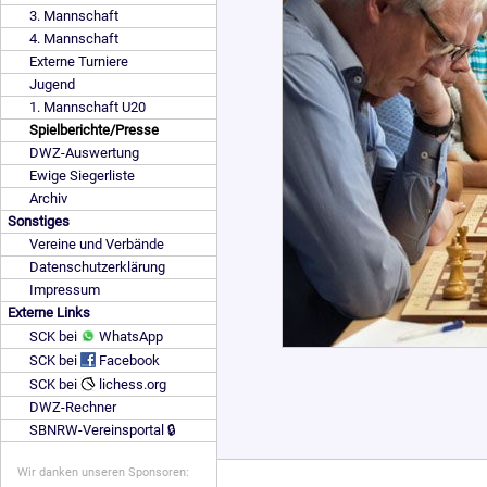
3. Mannschaft
4. Mannschaft
Externe Turniere
Jugend
1. Mannschaft U20
Spielberichte/Presse
DWZ-Auswertung
Ewige Siegerliste
Archiv
Sonstiges
Vereine und Verbände
Datenschutzerklärung
Impressum
Externe Links
SCK bei
WhatsApp
SCK bei
Facebook
SCK bei
lichess.org
DWZ-Rechner
SBNRW-Vereinsportal 🔒
Wir danken unseren Sponsoren: