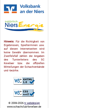
Hinweis:
Für die Richtigkeit von
Ergebnissen, Spielterminen usw.
auf diesen Internetseiten wird
keine Gewähr übernommen. Im
Zweifelsfall zählen die Angaben
des Turnierleiters des SC
Kevelaer bzw. die offiziellen
Mitteilungen der Schach­ver­bände
und -bezirke.
© 2006-2026
tr webdesign
www.schachclub-kevelaer.de